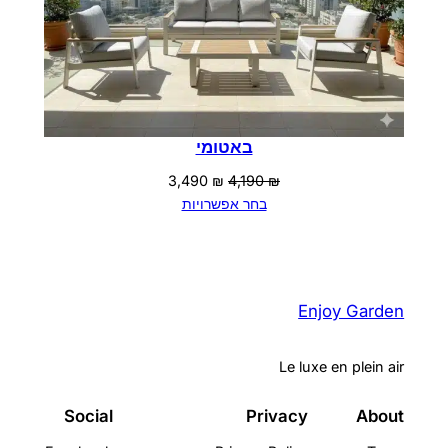
באטומי
המחיר
המחיר
3,490
₪
4,190
₪
המקורי
הנוכחי
בחר אפשרויות
היה:
הוא:
3,490 ₪.
4,190 ₪.
Enjoy Garden
Le luxe en plein air
Social
Privacy
About