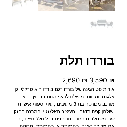
בורדו תלת
ה
ה
2,690
₪
3,590
₪
מ
מ
אודות סט הגינה של בורדו דגם בורדו הוא טרקלין גן
אלגנטי ומרווח, מושלם לרגעי מנוחה בחוץ. הוא
ח
ח
מורכב מכורסה בת 3 מושבים , שתי ספות אישיות
י
י
ושולחן קפה תואם . העיצוב האלגנטי והמבנה החזק
שלו משתלבים בצורה הרמונית בכל חלל חיצוני, בין
ר
ר
אם מדובר בגינה, במרפסת או במרפסת. תכונות