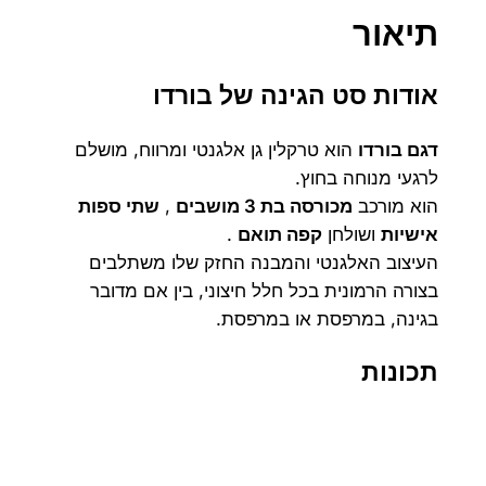
6
5
ד
תיאור
ו
9
9
ת
אודות סט הגינה של בורדו
0
0
ל
ת
דגם בורדו
הוא טרקלין גן אלגנטי ומרווח, מושלם
₪
₪
לרגעי מנוחה בחוץ.
הוא מורכב
מכורסה בת 3 מושבים
,
שתי ספות
.
.
אישיות
ושולחן
קפה תואם
.
העיצוב האלגנטי והמבנה החזק שלו משתלבים
בצורה הרמונית בכל חלל חיצוני, בין אם מדובר
בגינה, במרפסת או במרפסת.
תכונות