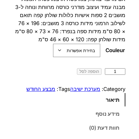
ה
ה
מבנה עמיד ועיצוב מודרני כורסה מרווחת ונוחה ל-3
מושבים 2 ספות אישיות כלולות שולחן קפה תואם
מ
נ
לשילוב הרמוני מידות כורסה 3 מושבים: 196 × 76
ק
ו
× 80 ס"מ מידות ספה בנפרד: 76 × 73 × 80 ס"מ
ו
כ
מידות שולחן קפה: 120 × 60 × 46 ס"מ
Couleur
ר
ח
י
י
כ
הוספה לסל
ה
ה
מ
י
ו
ו
Category:
מערכת ישיבה
Tags:
מבצע החודש
ת
ה
א
תיאור
ש
:
:
ל
מידע נוסף
2
3
ב
חוות דעת (0)
ו
,
,
ר