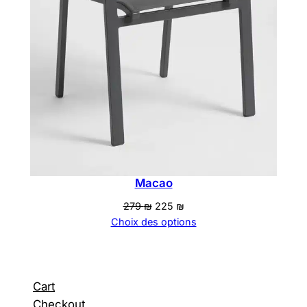
Macao
Le
Le
279
₪
225
₪
prix
prix
Choix des options
initial
actuel
était :
est :
279 ₪.
225 ₪.
Cart
Checkout