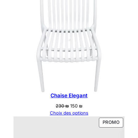
PROMOT
Chaise Elegant
Le
Le
230
₪
150
₪
prix
prix
Choix des options
initial
actuel
PRODUI
PROMO
était :
est :
EN
230 ₪.
150 ₪.
PROMOT