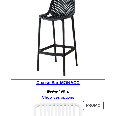
390 ₪.
320 ₪.
PROMOT
Chaise Bar MONACO
Le
Le
250
₪
199
₪
prix
prix
Choix des options
initial
actuel
PRODUI
PROMO
était :
est :
EN
250 ₪.
199 ₪.