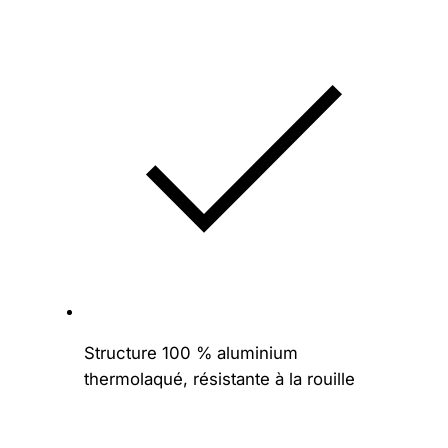
1
/
4
0
0
Structure 100 % aluminium
thermolaqué, résistante à la rouille