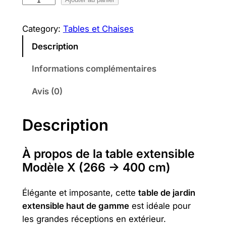
q
u
a
Category:
Tables et Chaises
n
Description
t
i
Informations complémentaires
t
Avis (0)
é
d
e
Description
T
a
À propos de la table extensible
b
Modèle X (266 → 400 cm)
l
e
Élégante et imposante, cette
table de jardin
A
extensible haut de gamme
est idéale pour
l
les grandes réceptions en extérieur.
u