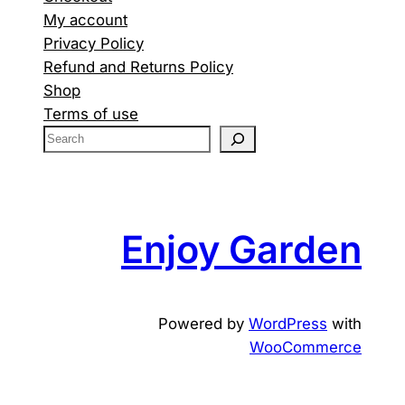
My account
Privacy Policy
Refund and Returns Policy
Shop
Terms of use
S
e
a
r
c
Enjoy Garden
h
Powered by
WordPress
with
WooCommerce