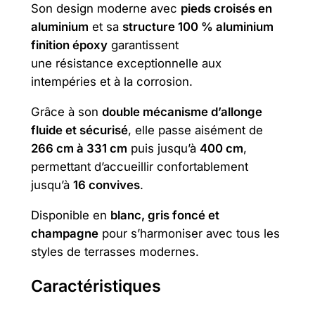
Son design moderne avec
pieds croisés en
m
aluminium
et sa
structure 100 % aluminium
i
finition époxy
garantissent
n
une résistance exceptionnelle aux
i
intempéries et à la corrosion.
u
m
Grâce à son
double mécanisme d’allonge
X
fluide et sécurisé
, elle passe aisément de
1
266 cm à 331 cm
puis jusqu’à
400 cm
,
0
permettant d’accueillir confortablement
0
jusqu’à
16 convives
.
*
Disponible en
blanc, gris foncé et
2
champagne
pour s’harmoniser avec tous les
6
styles de terrasses modernes.
6
/
Caractéristiques
3
3