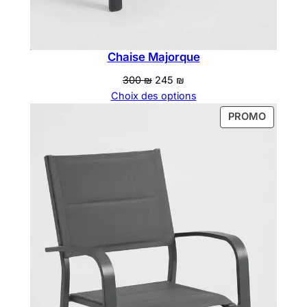
Chaise Majorque
Le
Le
300
₪
245
₪
prix
prix
Choix des options
initial
actuel
PRODUI
PROMO
était :
est :
EN
300 ₪.
245 ₪.
PROMOT