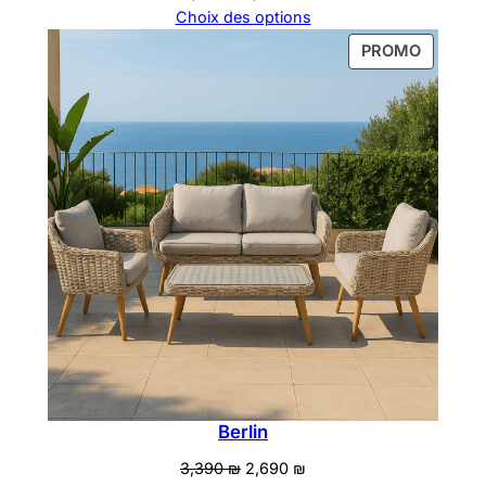
prix
prix
Choix des options
initial
actuel
PRODUI
PROMO
était :
est :
EN
4,190 ₪.
3,490 ₪.
PROMOT
Berlin
Le
Le
3,390
₪
2,690
₪