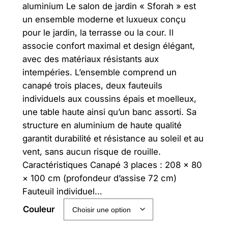
aluminium Le salon de jardin « Sforah » est
p
p
un ensemble moderne et luxueux conçu
r
r
pour le jardin, la terrasse ou la cour. Il
associe confort maximal et design élégant,
i
i
avec des matériaux résistants aux
x
x
intempéries. L’ensemble comprend un
canapé trois places, deux fauteuils
i
a
individuels aux coussins épais et moelleux,
n
c
une table haute ainsi qu’un banc assorti. Sa
i
t
structure en aluminium de haute qualité
garantit durabilité et résistance au soleil et au
t
u
vent, sans aucun risque de rouille.
i
e
Caractéristiques Canapé 3 places : 208 × 80
× 100 cm (profondeur d’assise 72 cm)
a
l
Fauteuil individuel…
l
e
Couleur
é
s