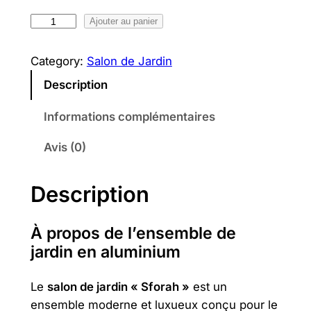
t
t
q
Ajouter au panier
a
u
a
Category:
Salon de Jardin
i
:
n
Description
t
3
t
i
,
Informations complémentaires
t
:
6
Avis (0)
é
d
4
9
e
Description
,
0
F
1
a
À propos de l’ensemble de
r
9
₪
jardin en aluminium
o
0
.
Le
salon de jardin « Sforah »
est un
ensemble moderne et luxueux conçu pour le