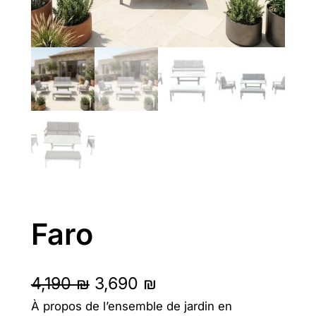
Faro
L
L
4,190
₪
3,690
₪
À propos de l’ensemble de jardin en
e
e