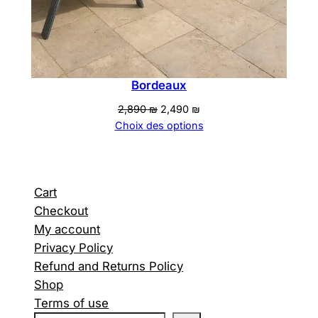
Bordeaux
Le
Le
2,890
₪
2,490
₪
prix
prix
Choix des options
initial
actuel
était :
est :
2,890 ₪.
2,490 ₪.
Cart
Checkout
My account
Privacy Policy
Refund and Returns Policy
Shop
Terms of use