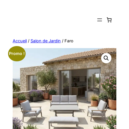
Aller
au
contenu
Accueil
/
Salon de Jardin
/ Faro
Promo !