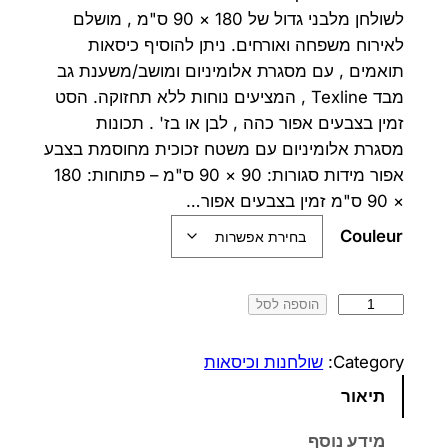
לשולחן מלבני גדול של 180 × 90 ס"מ , מושלם
ר
ר
לאירוח משפחה ואורחים. ניתן להוסיף כיסאות
ה
ה
תואמים , עם מסגרת אלומיניום ומושב/משענת גב
מבד Texline , המציעים נוחות ללא תחזוקה. הסט
מ
נ
זמין בצבעים אפור כהה , לבן או בז' . תכונות
ק
ו
מסגרת אלומיניום עם משטח זכוכית מחוסמת בצבע
ו
כ
אפור מידות סגורות: 90 × 90 ס"מ – פתוחות: 180
× 90 ס"מ זמין בצבעים אפור…
ר
ח
Couleur
י
י
ה
ה
כ
הוספה לסל
י
ו
מ
ו
ה
א
Category:
שולחנות וכיסאות
ת
תיאור
:
:
ש
8
8
ל
מידע נוסף