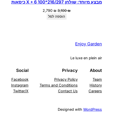
מבצע מיוחד: שולחן 216/297*100 X + 6 כיסאות
המחיר
המחיר
2,790
₪
3,100
₪
המקורי
הנוכחי
הוספה לסל
היה:
הוא:
2,790 ₪.
3,100 ₪.
Enjoy Garden
Le luxe en plein air
Social
Privacy
About
Facebook
Privacy Policy
Team
Instagram
Terms and Conditions
History
Twitter/X
Contact Us
Careers
Designed with
WordPress