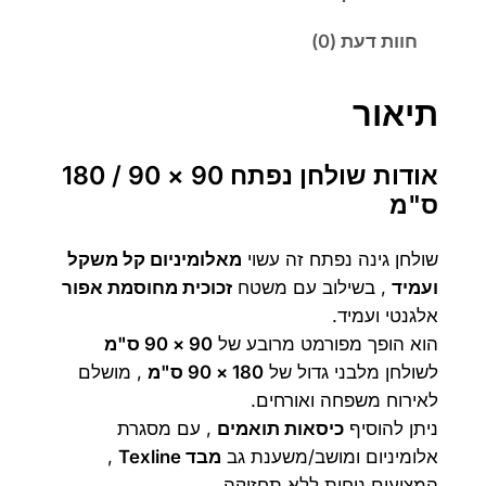
ש
0
9
חוות דעת (0)
ו
0
0
ל
ח
תיאור
ן
₪
₪
ז
אודות שולחן נפתח 90 × 90 / 180
כ
.
.
ס"מ
ו
כ
שולחן גינה נפתח זה עשוי
מאלומיניום קל משקל
י
ועמיד
, בשילוב עם משטח
זכוכית מחוסמת אפור
ת
אלגנטי ועמיד.
9
הוא הופך מפורמט מרובע של
90 × 90 ס"מ
0
לשולחן מלבני גדול של
180 × 90 ס"מ
, מושלם
*
לאירוח משפחה ואורחים.
9
ניתן להוסיף
כיסאות תואמים
, עם מסגרת
0
אלומיניום ומושב/משענת גב
מבד Texline
,
/
המציעים נוחות ללא תחזוקה.