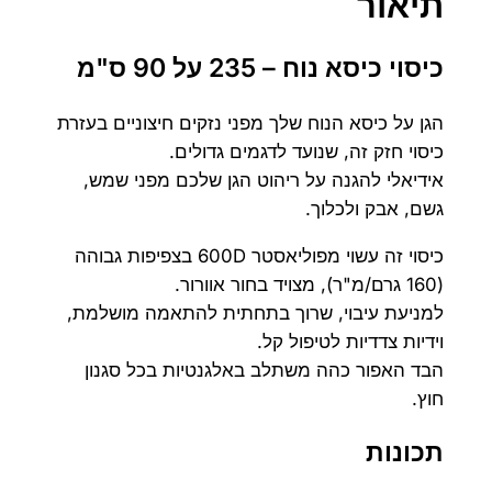
תיאור
ס
ו
כיסוי כיסא נוח – 235 על 90 ס"מ
י
ל
הגן על כיסא הנוח שלך מפני נזקים חיצוניים בעזרת
כ
כיסוי חזק זה, שנועד לדגמים גדולים.
י
אידיאלי להגנה על ריהוט הגן שלכם מפני שמש,
ס
גשם, אבק ולכלוך.
א
נ
כיסוי זה עשוי מפוליאסטר 600D בצפיפות גבוהה
ו
(160 גרם/מ"ר), מצויד בחור אוורור.
ח
למניעת עיבוי, שרוך בתחתית להתאמה מושלמת,
2
וידיות צדדיות לטיפול קל.
3
הבד האפור כהה משתלב באלגנטיות בכל סגנון
5
חוץ.
ע
ל
תכונות
9