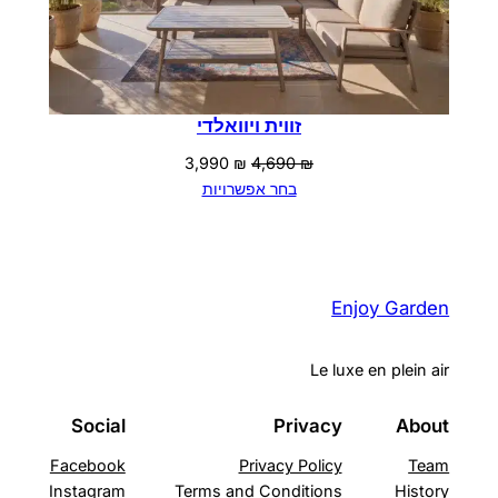
זווית ויוואלדי
המחיר
המחיר
3,990
₪
4,690
₪
המקורי
הנוכחי
בחר אפשרויות
היה:
הוא:
3,990 ₪.
4,690 ₪.
Enjoy Garden
Le luxe en plein air
Social
Privacy
About
Facebook
Privacy Policy
Team
Instagram
Terms and Conditions
History