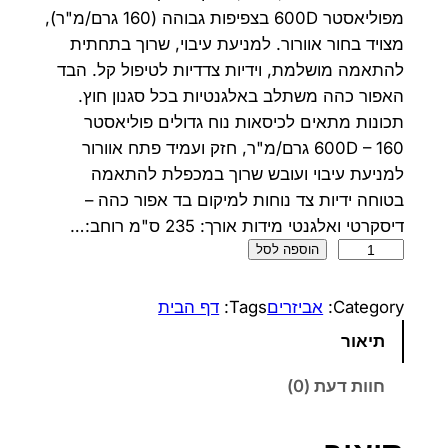
מפוליאסטר 600D בצפיפות גבוהה (160 גרם/מ"ר),
מצויד בחור אוורור. למניעת עיבוי, שרוך בתחתית
להתאמה מושלמת, וידיות צדדיות לטיפול קל. הבד
האפור כהה משתלב באלגנטיות בכל סגנון חוץ.
תכונות מתאים לכיסאות נוח גדולים פוליאסטר
600D – 160 גרם/מ"ר, חזק ועמיד פתח אוורור
למניעת עיבוי ועובש שרוך במכפלת להתאמה
בטוחה ידיות צד נוחות למיקום בד אפור כהה –
דיסקרטי ואלגנטי מידות אורך: 235 ס"מ רוחב:…
כ
הוספה לסל
מ
ו
Category:
אביזרים
Tags:
דף הבית
ת
תיאור
ש
ל
חוות דעת (0)
כ
י