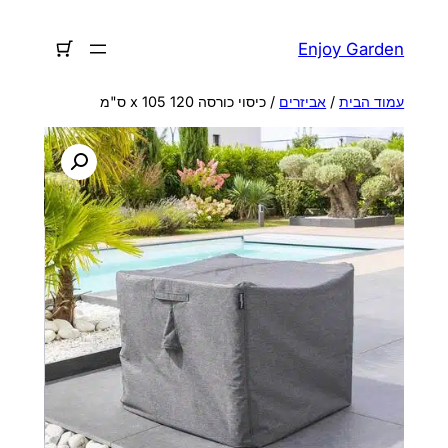
לדלג
לתוכן
Enjoy Garden
עמוד הבית
/
אביזרים
/ כיסוי כורסה 120 x 105 ס"מ