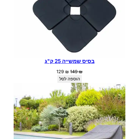
בסיס שמשייה 25 ק"ג
המחיר
המחיר
129
₪
149
₪
המקורי
הנוכחי
הוספה לסל
היה:
הוא:
129 ₪.
149 ₪.