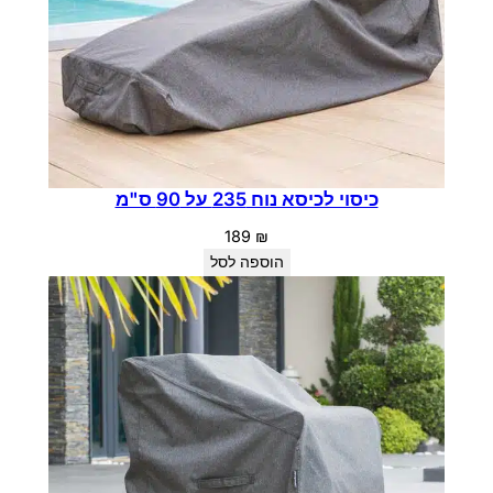
כיסוי לכיסא נוח 235 על 90 ס"מ
189
₪
הוספה לסל