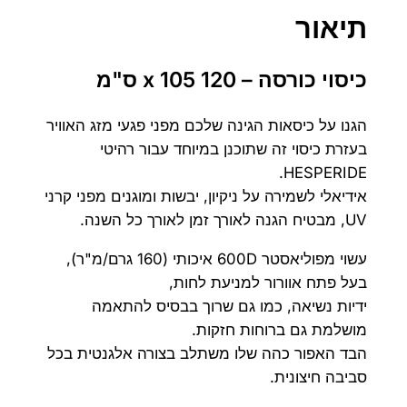
י
תיאור
ס
ו
כיסוי כורסה – 120 x 105 ס"מ
י
כ
הגנו על כיסאות הגינה שלכם מפני פגעי מזג האוויר
ו
בעזרת כיסוי זה שתוכנן במיוחד עבור רהיטי
ר
HESPERIDE.
ס
אידיאלי לשמירה על ניקיון, יבשות ומוגנים מפני קרני
ה
UV, מבטיח הגנה לאורך זמן לאורך כל השנה.
1
2
עשוי מפוליאסטר 600D איכותי (160 גרם/מ"ר),
0
בעל פתח אוורור למניעת לחות,
x
ידיות נשיאה, כמו גם שרוך בבסיס להתאמה
1
מושלמת גם ברוחות חזקות.
0
הבד האפור כהה שלו משתלב בצורה אלגנטית בכל
5
סביבה חיצונית.
ס