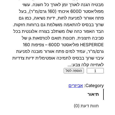
מבטיח הגנה לאורך זמן לאורך כל השנה. עשוי
מפוליאסטר 600D איכותי (160 גרם/מ"ר), בעל
פתח אוורור למניעת לחות, ידיות נשיאה, כמו גם
שרוך בבסיס להתאמה מושלמת גם ברוחות חזקות.
הבד האפור כהה שלו משתלב בצורה אלגנטית בכל
סביבה חיצונית. תכונות תואם לכורסאות גן של
HESPERIDE פוליאסטר 600D – צפיפות 160
גרם/מ"ר, עמיד למים פתח אוורור מובנה למניעת
עיבוי שרוך בבסיס לתמיכה אופטימלית ידיות צדדיות
לאחיזה קלה צבע:…
כ
הוספה לסל
מ
ו
Category:
אביזרים
ת
תיאור
ש
ל
חוות דעת (0)
כ