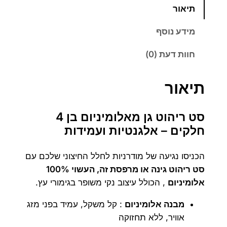
ת
תיאור
2
2
ש
ל
מידע נוסף
,
,
ו
4
8
חוות דעת (0)
י
ו
0
9
ו
תיאור
0
0
א
ל
סט ריהוט גן מאלומיניום בן 4
ד
₪
₪
חלקים – אלגנטיות ועמידות
י
.
.
הכניסו נגיעה של מודרניות לחלל החיצוני שלכם עם
סט ריהוט גינה או מרפסת זה, העשוי 100%
אלומיניום
, הכולל עיצוב נקי משופר בגימורי עץ.
מבנה אלומיניום
: קל משקל, עמיד בפני מזג
אוויר, ללא תחזוקה