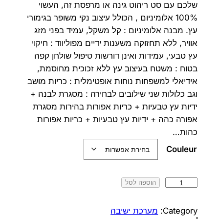
שלכם עם סט ריהוט גינה או מרפסת זה, העשוי
י
י
100% אלומיניום , הכולל עיצוב נקי משופר בגימורי
עץ. מבנה אלומיניום : קל משקל, עמיד בפני מזג
ר
ר
אוויר, ללא תחזוקה משענות ידיים מפוליווד : חיקוי
ה
ה
עץ טבעי, עמידות ואינן דורשות טיפול שולחן קפה
בטוח : משטח בעיצוב עץ ללא זכוכית מחוסמת,
מ
נ
אידיאלי למשפחות נוחות אופטימלית : כריות מושב
ק
ו
וגב כלולות שני שילובים לבחירה : מסגרת לבנה +
ו
כ
ידיות עץ טבעיות + כריות אפורות בהירות מסגרת
אפורה כהה + ידיות עץ טבעיות + כריות אפורות
ר
ח
כהות…
י
י
Couleur
ה
ה
י
ו
כ
הוספה לסל
מ
ה
א
ו
Category:
מערכת ישיבה
:
: