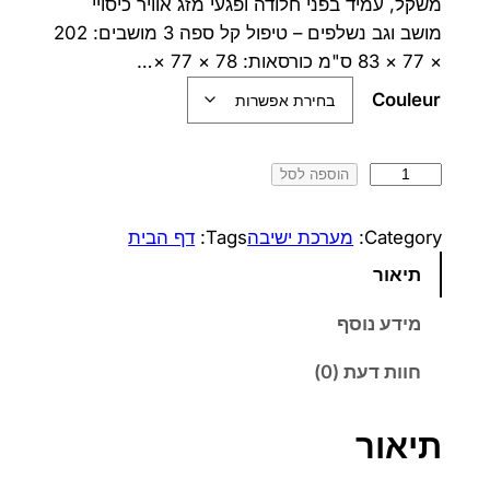
משקל, עמיד בפני חלודה ופגעי מזג אוויר כיסויי
ו
כ
מושב וגב נשלפים – טיפול קל ספה 3 מושבים: 202
× 77 × 83 ס"מ כורסאות: 78 × 77 ×…
ר
ח
Couleur
י
י
ה
ה
כ
הוספה לסל
י
ו
מ
ו
ה
א
Category:
מערכת ישיבה
Tags:
דף הבית
ת
תיאור
:
:
ש
3
4
ל
מידע נוסף
ב
,
,
חוות דעת (0)
א
4
1
ט
ו
תיאור
9
9
מ
0
0
י