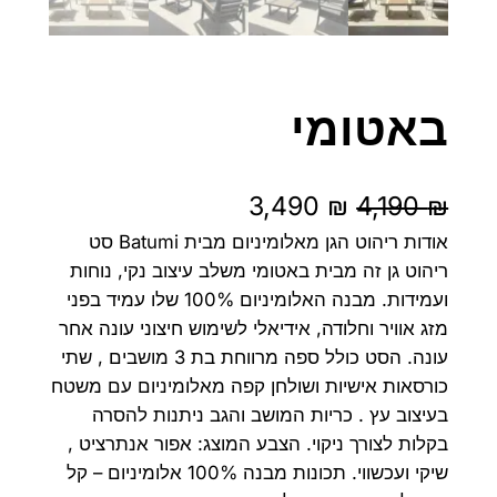
באטומי
ה
ה
3,490
₪
4,190
₪
מ
מ
אודות ריהוט הגן מאלומיניום מבית Batumi סט
ריהוט גן זה מבית באטומי משלב עיצוב נקי, נוחות
ח
ח
ועמידות. מבנה האלומיניום 100% שלו עמיד בפני
י
י
מזג אוויר וחלודה, אידיאלי לשימוש חיצוני עונה אחר
עונה. הסט כולל ספה מרווחת בת 3 מושבים , שתי
ר
ר
כורסאות אישיות ושולחן קפה מאלומיניום עם משטח
ה
ה
בעיצוב עץ . כריות המושב והגב ניתנות להסרה
בקלות לצורך ניקוי. הצבע המוצג: אפור אנתרציט ,
מ
נ
שיקי ועכשווי. תכונות מבנה 100% אלומיניום – קל
ק
ו