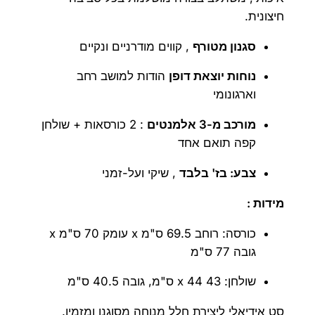
חיצונית.
6
1
9
,
סגנון מטורף
, קווים מודרניים ונקיים
0
4
נוחות יוצאת דופן
הודות למושב רחב
וארגונומי
9
₪
0
מורכב מ-3 אלמנטים
: 2 כורסאות + שולחן
קפה תואם אחד
.
צבע: בז' בלבד
, שיקי ועל-זמני
₪
.
מידות :
כורסה: רוחב 69.5 ס"מ x עומק 70 ס"מ x
גובה 77 ס"מ
שולחן: 43 x 44 ס"מ, גובה 40.5 ס"מ
סט אידיאלי ליצירת חלל מנוחה מסוגנן ומזמין.