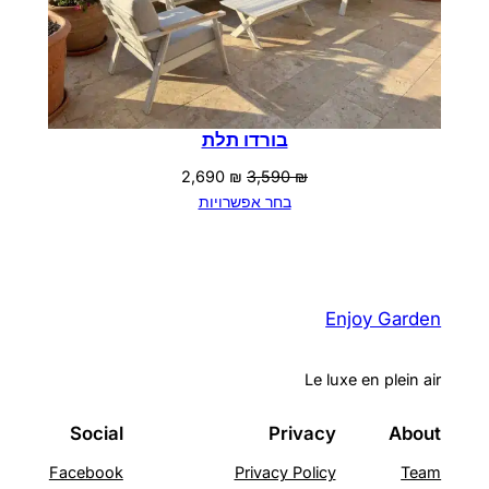
בורדו תלת
המחיר
המחיר
2,690
₪
3,590
₪
המקורי
הנוכחי
בחר אפשרויות
היה:
הוא:
2,690 ₪.
3,590 ₪.
Enjoy Garden
Le luxe en plein air
Social
Privacy
About
Facebook
Privacy Policy
Team