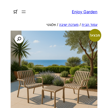
לדלג
לתוכן
Enjoy Garden
עמוד הבית
/
מערכת ישיבה
/ אֵלֶגַנטִי
מבצע!