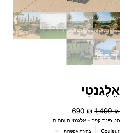
אֵלֶגַנטִי
ה
ה
690
₪
1,490
₪
מ
מ
סט פינת קפה – אלגנטיות ונוחות
Couleur
ח
ח