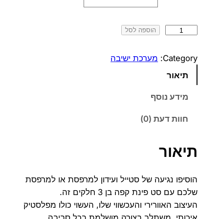
י
י
כ
הוספה לסל
ר
ר
מ
ה
ה
ו
Category:
מערכת ישיבה
ת
מ
נ
תיאור
ש
ק
ו
ל
מידע נוסף
ו
כ
אֵ
חוות דעת (0)
לֶ
ר
ח
גַ
י
י
נ
תיאור
טִ
ה
ה
י
י
ו
הוסיפו נגיעה של סטייל ועידון למרפסת או למרפסת
שלכם עם סט פינת קפה בן 3 חלקים זה.
ה
א
העיצוב האוורירי והעכשווי שלו, העשוי כולו מפלסטיק
:
:
איכותי, משתלב בצורה מושלמת בכל סביבה